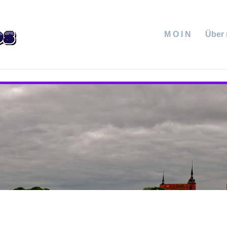
M O I N
Über